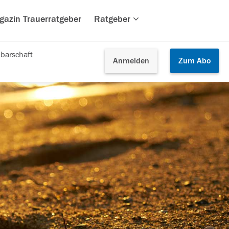
gazin Trauerratgeber
Ratgeber
barschaft
Anmelden
Zum
Abo