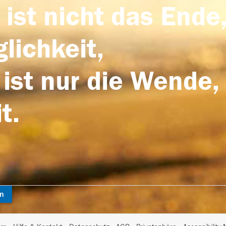
 ist nicht das Ende,
lichkeit,
 ist nur die Wende,
t.
en