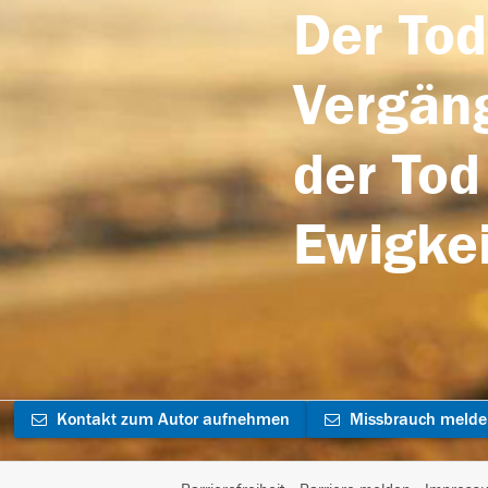
Der Tod
Vergäng
der Tod
Ewigkei
Kontakt zum Autor aufnehmen
Missbrauch meld