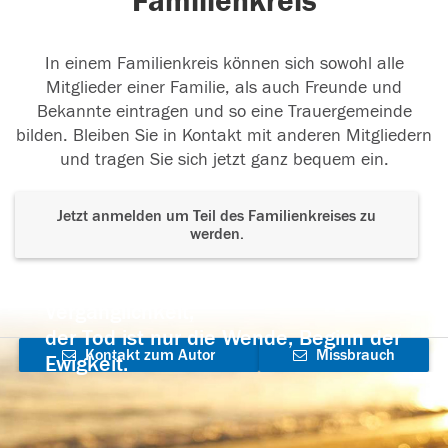
Familienkreis
In einem Familienkreis können sich sowohl alle
Mitglieder einer Familie, als auch Freunde und
Bekannte eintragen und so eine Trauergemeinde
bilden. Bleiben Sie in Kontakt mit anderen Mitgliedern
und tragen Sie sich jetzt ganz bequem ein.
Jetzt anmelden um Teil des Familienkreises zu
werden.
Der Tod ist nicht das Ende, nicht die
Vergänglichkeit,
der Tod ist nur die Wende, Beginn der
Kontakt zum Autor
Missbrauch
Ewigkeit.
aufnehmen
melden