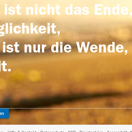
 ist nicht das Ende,
lichkeit,
 ist nur die Wende,
t.
en