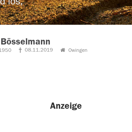
d los,
h Bösselmann
08.11.2019
1950
Owingen
Anzeige