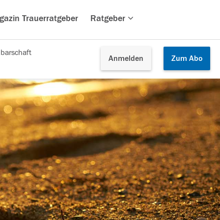
gazin Trauerratgeber
Ratgeber
barschaft
Anmelden
Zum
Abo