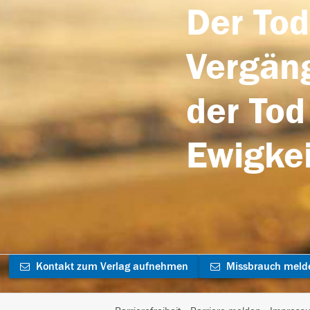
Der Tod
Vergäng
der Tod
Ewigkei
Kontakt zum Verlag aufnehmen
Missbrauch meld