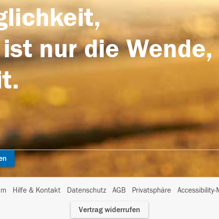
lichkeit,
 ist nur die Wende,
t.
en
I
um
Hilfe & Kontakt
Datenschutz
AGB
Privatsphäre
Accessibility
m
Vertrag widerrufen
A