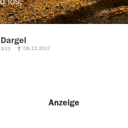
d los,
 Dargel
08.12.2017
1933
Anzeige