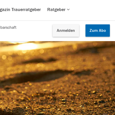
gazin Trauerratgeber
Ratgeber
barschaft
Anmelden
Zum
Abo