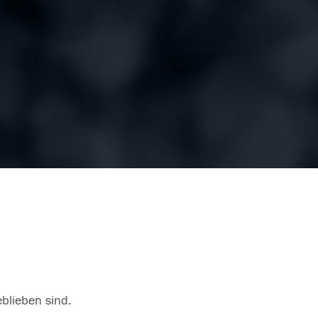
eblieben sind.