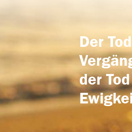
Der Tod
Vergäng
der Tod
Ewigkei