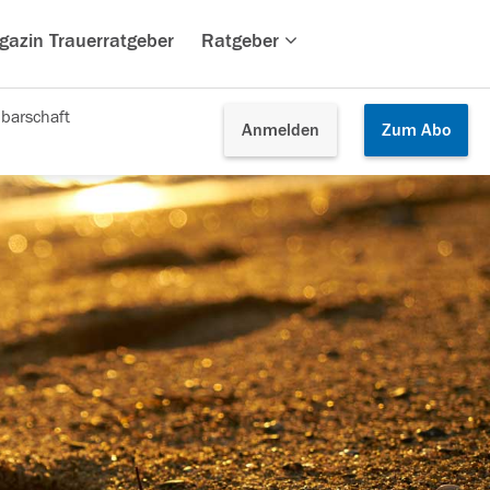
gazin Trauerratgeber
Ratgeber
barschaft
Anmelden
Zum
Abo