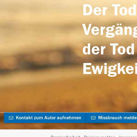
Der Tod
Vergäng
der Tod
Ewigkei
Kontakt zum Autor aufnehmen
Missbrauch meld