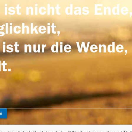
 ist nicht das Ende,
lichkeit,
 ist nur die Wende,
t.
en