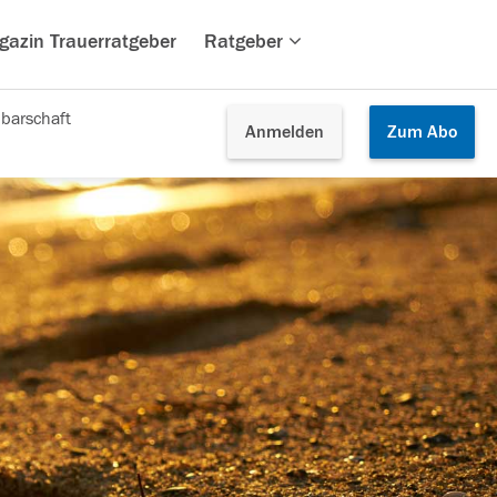
gazin Trauerratgeber
Ratgeber
barschaft
Anmelden
Zum
Abo