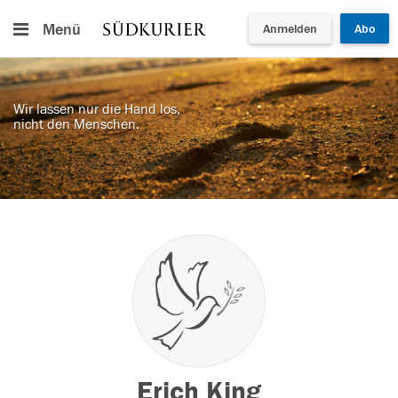
Menü
Anmelden
Abo
Wir lassen nur die Hand los,
nicht den Menschen.
Erich King