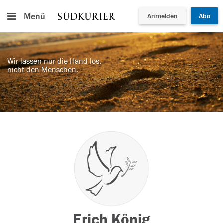
Menü
Anmelden
Abo
Wir lassen nur die Hand los,
nicht den Menschen.
Erich König