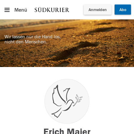
Menü
Anmelden
Abo
Wir lassen nur die Hand los,
nicht den Menschen.
Erich Maier