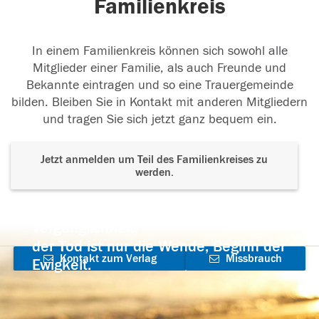
Familienkreis
In einem Familienkreis können sich sowohl alle
Mitglieder einer Familie, als auch Freunde und
Bekannte eintragen und so eine Trauergemeinde
bilden. Bleiben Sie in Kontakt mit anderen Mitgliedern
und tragen Sie sich jetzt ganz bequem ein.
Jetzt anmelden um Teil des Familienkreises zu
werden.
Der Tod ist nicht das Ende, nicht die
Vergänglichkeit,
der Tod ist nur die Wende, Beginn der
Kontakt zum Verlag
Missbrauch
Ewigkeit.
aufnehmen
melden