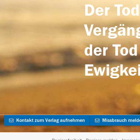
Der Tod
Vergäng
der Tod
Ewigkei
Kontakt zum Verlag aufnehmen
Missbrauch meld