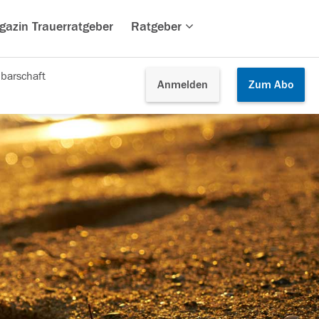
gazin Trauerratgeber
Ratgeber
barschaft
Anmelden
Zum
Abo