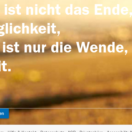
 ist nicht das Ende,
lichkeit,
 ist nur die Wende,
t.
en