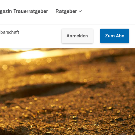
gazin Trauerratgeber
Ratgeber
barschaft
Anmelden
Zum
Abo