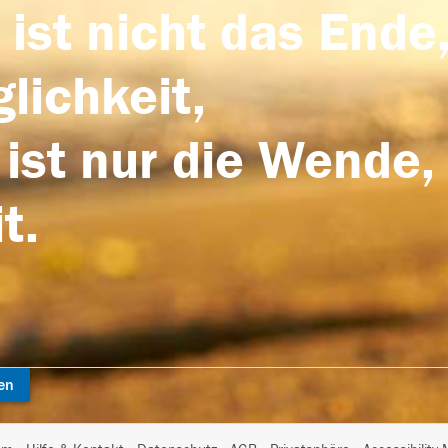
 ist nicht das Ende,
lichkeit,
 ist nur die Wende,
t.
en