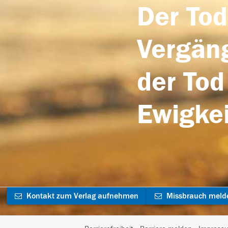
Der Tod
Vergäng
der Tod
Ewigkei
Kontakt zum Verlag aufnehmen
Missbrauch meld