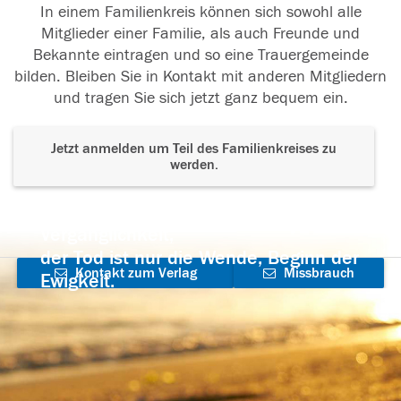
In einem Familienkreis können sich sowohl alle
Mitglieder einer Familie, als auch Freunde und
Bekannte eintragen und so eine Trauergemeinde
bilden. Bleiben Sie in Kontakt mit anderen Mitgliedern
und tragen Sie sich jetzt ganz bequem ein.
Jetzt anmelden um Teil des Familienkreises zu
werden.
Der Tod ist nicht das Ende, nicht die
Vergänglichkeit,
der Tod ist nur die Wende, Beginn der
Kontakt zum Verlag
Missbrauch
Ewigkeit.
aufnehmen
melden