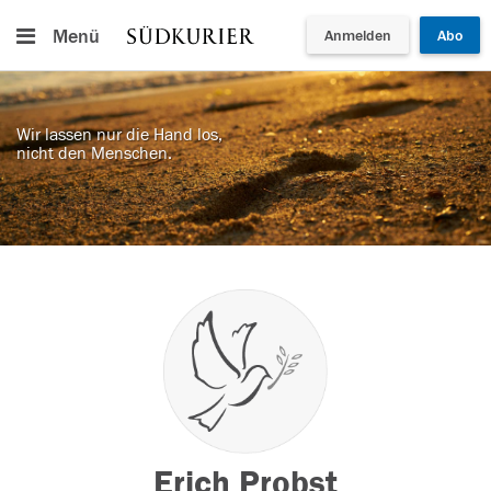
Menü
Anmelden
Abo
Wir lassen nur die Hand los,
nicht den Menschen.
Erich Probst