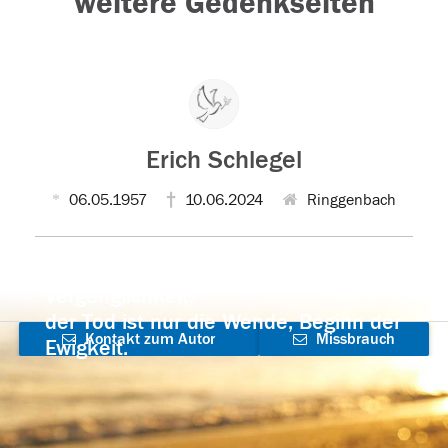
weitere Gedenkseiten
Erich Schlegel
06.05.1957
10.06.2024
Ringgenbach
Der Tod ist nicht das Ende, nicht die
Vergänglichkeit,
der Tod ist nur die Wende, Beginn der
Kontakt zum Autor
Missbrauch
Ewigkeit.
aufnehmen
melden