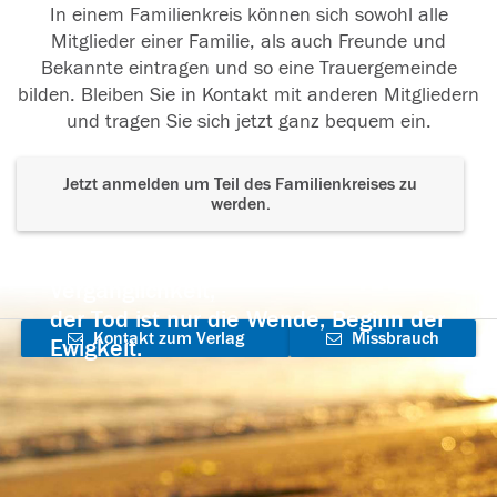
In einem Familienkreis können sich sowohl alle
Mitglieder einer Familie, als auch Freunde und
Bekannte eintragen und so eine Trauergemeinde
bilden. Bleiben Sie in Kontakt mit anderen Mitgliedern
und tragen Sie sich jetzt ganz bequem ein.
Jetzt anmelden um Teil des Familienkreises zu
werden.
Der Tod ist nicht das Ende, nicht die
Vergänglichkeit,
der Tod ist nur die Wende, Beginn der
Kontakt zum Verlag
Missbrauch
Ewigkeit.
aufnehmen
melden