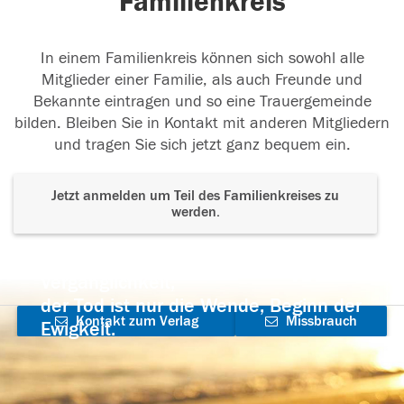
Familienkreis
In einem Familienkreis können sich sowohl alle
Mitglieder einer Familie, als auch Freunde und
Bekannte eintragen und so eine Trauergemeinde
bilden. Bleiben Sie in Kontakt mit anderen Mitgliedern
und tragen Sie sich jetzt ganz bequem ein.
Jetzt anmelden um Teil des Familienkreises zu
werden.
Der Tod ist nicht das Ende, nicht die
Vergänglichkeit,
der Tod ist nur die Wende, Beginn der
Kontakt zum Verlag
Missbrauch
Ewigkeit.
aufnehmen
melden