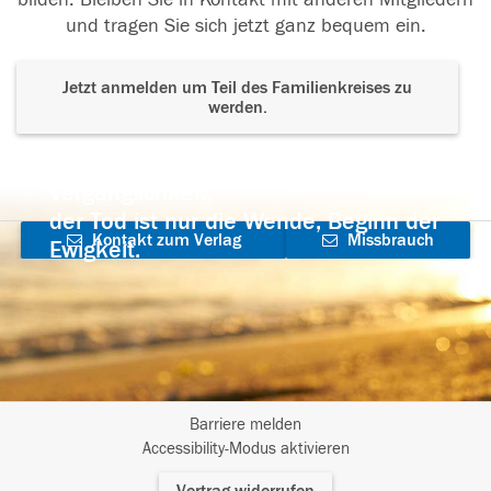
und tragen Sie sich jetzt ganz bequem ein.
Jetzt anmelden um Teil des Familienkreises zu
werden.
Der Tod ist nicht das Ende, nicht die
Vergänglichkeit,
der Tod ist nur die Wende, Beginn der
Kontakt zum Verlag
Missbrauch
Ewigkeit.
aufnehmen
melden
Barriere melden
I
Accessibility-Modus aktivieren
m