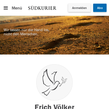
Menü
Anmelden
Abo
Wir lassen nur die Hand los,
nicht den Menschen.
Erich Völker