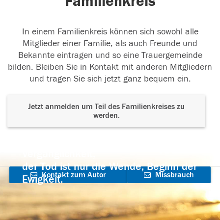
Familienkreis
In einem Familienkreis können sich sowohl alle
Mitglieder einer Familie, als auch Freunde und
Bekannte eintragen und so eine Trauergemeinde
bilden. Bleiben Sie in Kontakt mit anderen Mitgliedern
und tragen Sie sich jetzt ganz bequem ein.
Jetzt anmelden um Teil des Familienkreises zu
werden.
Der Tod ist nicht das Ende, nicht die
Vergänglichkeit,
der Tod ist nur die Wende, Beginn der
Kontakt zum Autor
Missbrauch
Ewigkeit.
aufnehmen
melden