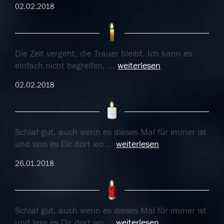
02.02.2018
Die Zeit vergeht, die Trauer bleibt. Ich kann es
einfach nicht begreifen,
...
weiterlesen
02.02.2018
Schlaf gut, auch wenn es dieses Mal für immer ist
und lass es Dir dort wo
...
weiterlesen
26.01.2018
Schlaf gut, auch wenn es dieses Mal für immer ist
und lass es Dir dort wo
...
weiterlesen