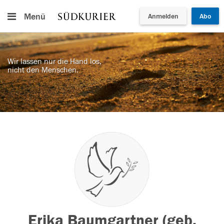
Menü
Anmelden
Abo
Wir lassen nur die Hand los,
nicht den Menschen.
Erika Baumgartner (geb.