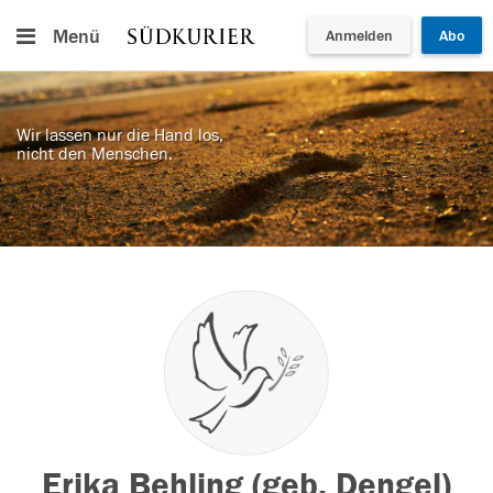
Menü
Anmelden
Abo
Wir lassen nur die Hand los,
nicht den Menschen.
Erika Behling (geb. Dengel)