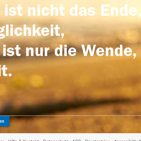
 ist nicht das Ende,
lichkeit,
 ist nur die Wende,
t.
en