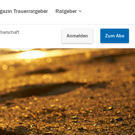
gazin Trauerratgeber
Ratgeber
barschaft
Anmelden
Zum
Abo