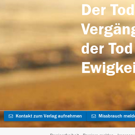
Der Tod
Vergäng
der Tod
Ewigkei
Kontakt zum Verlag aufnehmen
Missbrauch meld