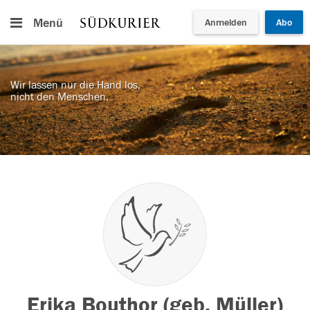
Menü
Anmelden
Abo
Wir lassen nur die Hand los,
nicht den Menschen.
Erika Bouthor (geb. Müller)