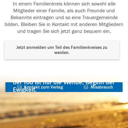
In einem Familienkreis können sich sowohl alle
Mitglieder einer Familie, als auch Freunde und
Bekannte eintragen und so eine Trauergemeinde
bilden. Bleiben Sie in Kontakt mit anderen Mitgliedern
und tragen Sie sich jetzt ganz bequem ein.
Jetzt anmelden um Teil des Familienkreises zu
werden.
Der Tod ist nicht das Ende, nicht die
Vergänglichkeit,
der Tod ist nur die Wende, Beginn der
Kontakt zum Verlag
Missbrauch
Ewigkeit.
aufnehmen
melden