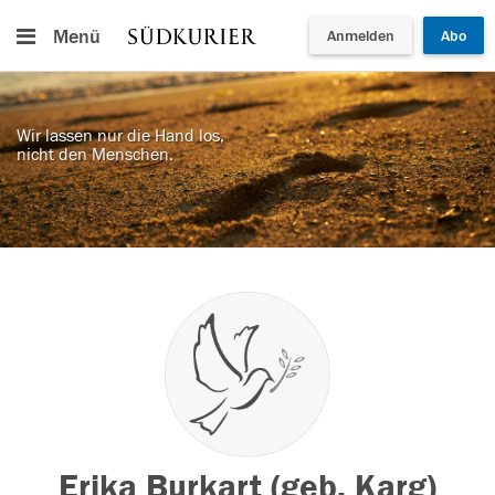
Menü
Anmelden
Abo
Wir lassen nur die Hand los,
nicht den Menschen.
Erika Burkart (geb. Karg)