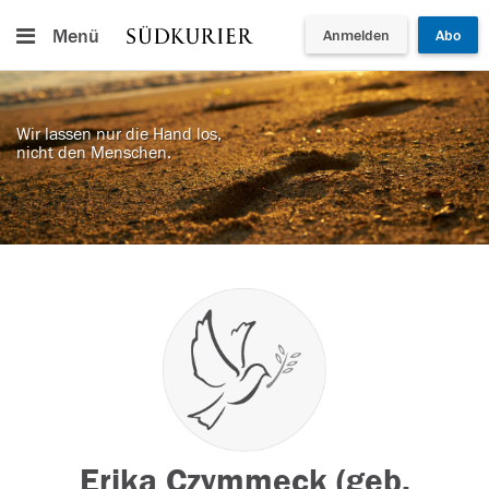
Menü
Anmelden
Abo
Wir lassen nur die Hand los,
nicht den Menschen.
Erika Czymmeck (geb.