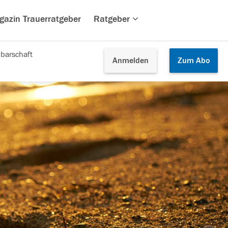
gazin Trauerratgeber
Ratgeber
barschaft
Anmelden
Zum
Abo