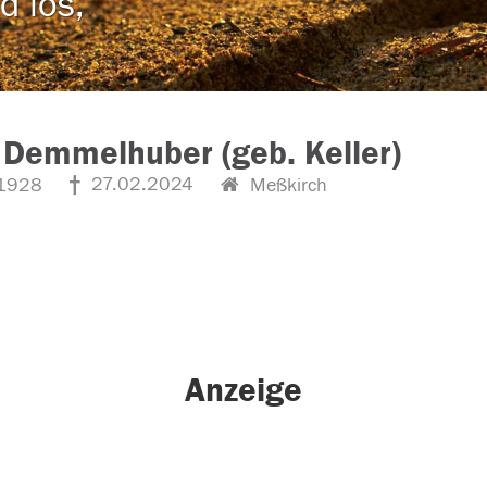
d los,
 Demmelhuber (geb. Keller)
27.02.2024
1928
Meßkirch
Anzeige