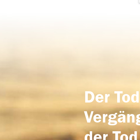
Der Tod
Vergäng
der Tod