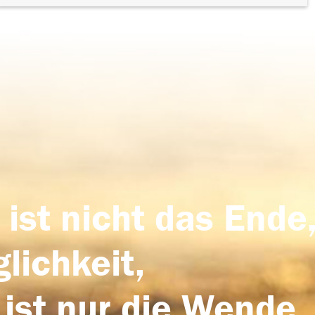
 ist nicht das Ende,
lichkeit,
 ist nur die Wende,