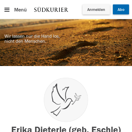
Menü
Anmelden
Abo
Wir lassen nur die Hand los,
nicht den Menschen.
Erika Dieterle (geb. Eschle)