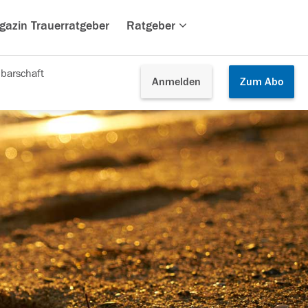
gazin Trauerratgeber
Ratgeber
barschaft
Anmelden
Zum
Abo