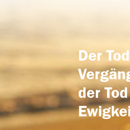
Der Tod
Vergäng
der Tod
Ewigkei