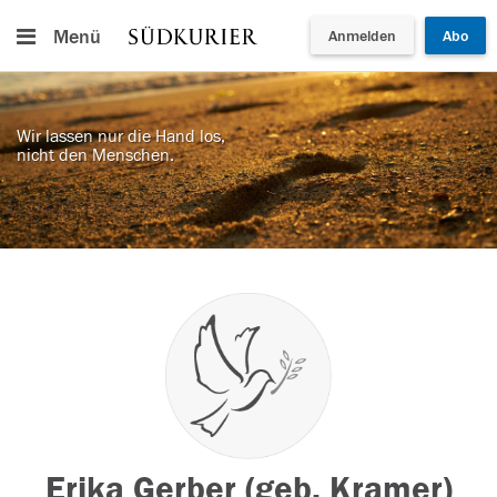
Menü
Anmelden
Abo
Wir lassen nur die Hand los,
nicht den Menschen.
Erika Gerber (geb. Kramer)