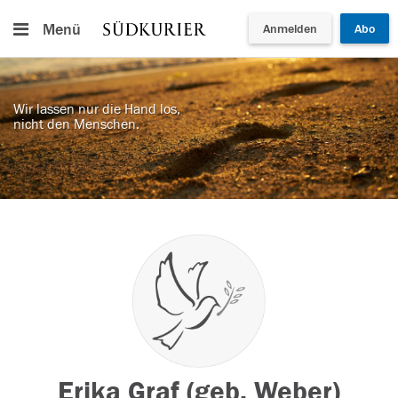
Menü
Anmelden
Abo
Wir lassen nur die Hand los,
nicht den Menschen.
Erika Graf (geb. Weber)