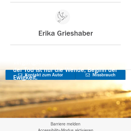
Erika Grieshaber
Der Tod ist nicht das Ende, nicht die
Vergänglichkeit,
der Tod ist nur die Wende, Beginn der
Kontakt zum Autor
Missbrauch
Ewigkeit.
aufnehmen
melden
Barriere melden
Accessibility-Modus aktivieren