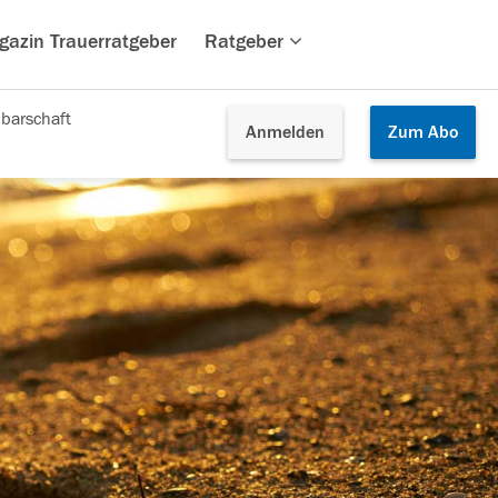
gazin Trauerratgeber
Ratgeber
barschaft
Anmelden
Zum
Abo