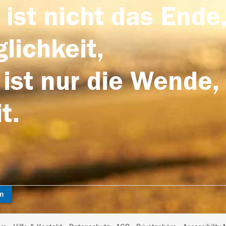
 ist nicht das Ende,
lichkeit,
 ist nur die Wende,
t.
en