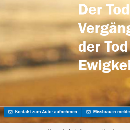
Der Tod
Vergäng
der Tod
Ewigkei
Kontakt zum Autor aufnehmen
Missbrauch meld