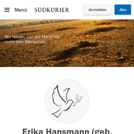
Menü
Anmelden
Abo
Wir lassen nur die Hand los,
nicht den Menschen.
Erika Hansmann (geb.