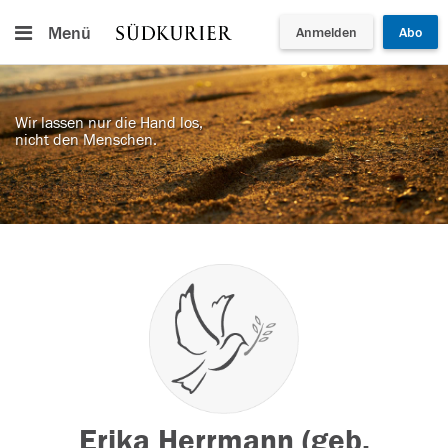
Menü
Anmelden
Abo
Wir lassen nur die Hand los,
nicht den Menschen.
Erika Herrmann (geb.