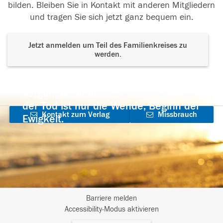
bilden. Bleiben Sie in Kontakt mit anderen Mitgliedern
und tragen Sie sich jetzt ganz bequem ein.
Jetzt anmelden um Teil des Familienkreises zu
werden.
Der Tod ist nicht das Ende, nicht die
Vergänglichkeit,
der Tod ist nur die Wende, Beginn der
Kontakt zum Verlag
Missbrauch
Ewigkeit.
aufnehmen
melden
Barriere melden
I
Accessibility-Modus aktivieren