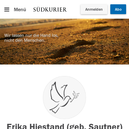
Menü
Anmelden
Abo
Wir lassen nur die Hand los,
nicht den Menschen.
Erika Hiestand (geb. Sautner)