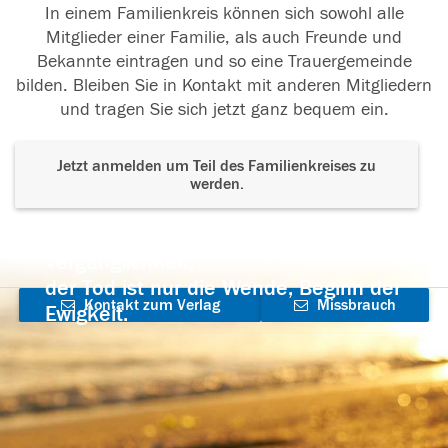
In einem Familienkreis können sich sowohl alle
Mitglieder einer Familie, als auch Freunde und
Bekannte eintragen und so eine Trauergemeinde
bilden. Bleiben Sie in Kontakt mit anderen Mitgliedern
und tragen Sie sich jetzt ganz bequem ein.
Jetzt anmelden um Teil des Familienkreises zu
werden.
Der Tod ist nicht das Ende, nicht die
Vergänglichkeit,
der Tod ist nur die Wende, Beginn der
Kontakt zum Verlag
Missbrauch
Ewigkeit.
aufnehmen
melden