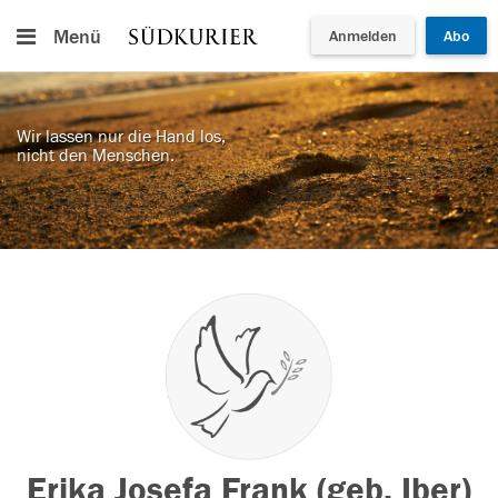
Menü
Anmelden
Abo
Wir lassen nur die Hand los,
nicht den Menschen.
Erika Josefa Frank (geb. Iber)