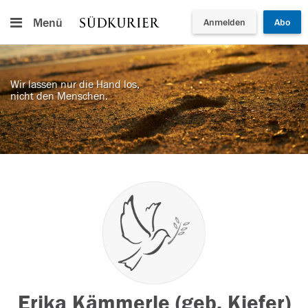
Menü
Anmelden
Abo
Wir lassen nur die Hand los,
nicht den Menschen.
Erika Kämmerle (geb. Kiefer)