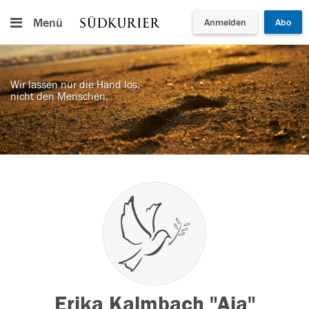
Menü
Anmelden
Abo
Wir lassen nur die Hand los,
nicht den Menschen.
Erika Kalmbach "Aja"