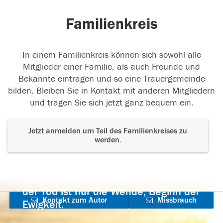
Familienkreis
In einem Familienkreis können sich sowohl alle
Mitglieder einer Familie, als auch Freunde und
Bekannte eintragen und so eine Trauergemeinde
bilden. Bleiben Sie in Kontakt mit anderen Mitgliedern
und tragen Sie sich jetzt ganz bequem ein.
Jetzt anmelden um Teil des Familienkreises zu
werden.
Der Tod ist nicht das Ende, nicht die
Vergänglichkeit,
der Tod ist nur die Wende, Beginn der
Kontakt zum Autor
Missbrauch
Ewigkeit.
aufnehmen
melden