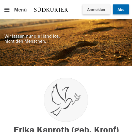
Menü
Anmelden
Abo
Wir lassen nur die Hand los,
nicht den Menschen.
Erika Kaproth (geb. Kropf)