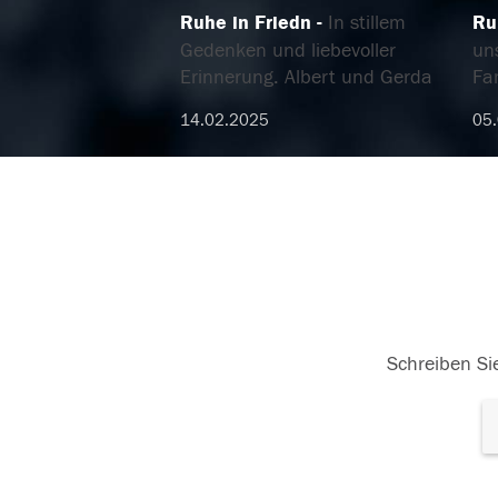
Ruhe in Friedn
In stillem
Ru
Gedenken und liebevoller
un
Erinnerung. Albert und Gerda
Fam
14.02.2025
05
Schreiben Sie