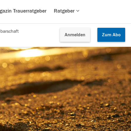
gazin Trauerratgeber
Ratgeber
barschaft
Anmelden
Zum
Abo