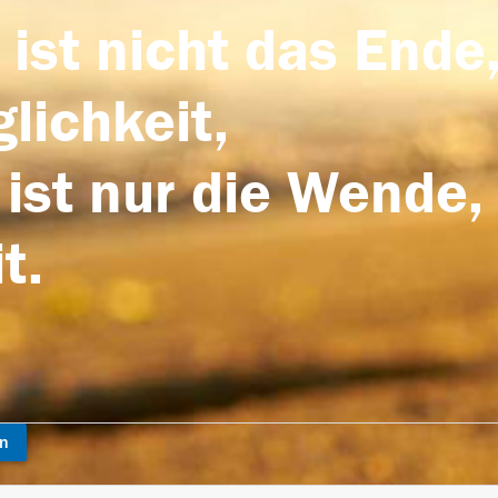
 ist nicht das Ende,
lichkeit,
 ist nur die Wende,
t.
en