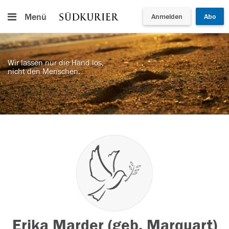
Menü
Anmelden
Abo
Wir lassen nur die Hand los,
nicht den Menschen.
Erika Marder (geb. Marquart)