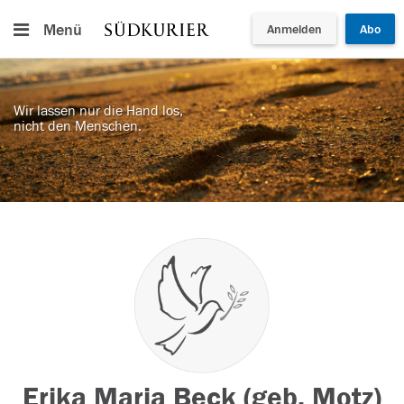
Menü
Anmelden
Abo
Wir lassen nur die Hand los,
nicht den Menschen.
Erika Maria Beck (geb. Motz)