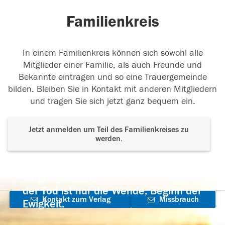
Familienkreis
In einem Familienkreis können sich sowohl alle
Mitglieder einer Familie, als auch Freunde und
Bekannte eintragen und so eine Trauergemeinde
bilden. Bleiben Sie in Kontakt mit anderen Mitgliedern
und tragen Sie sich jetzt ganz bequem ein.
Jetzt anmelden um Teil des Familienkreises zu
werden.
Der Tod ist nicht das Ende, nicht die
Vergänglichkeit,
der Tod ist nur die Wende, Beginn der
Kontakt zum Verlag
Missbrauch
Ewigkeit.
aufnehmen
melden