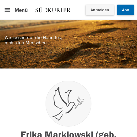
Menü
Anmelden
Abo
Wir lassen nur die Hand los,
nicht den Menschen.
Erika Marklowski (geb.