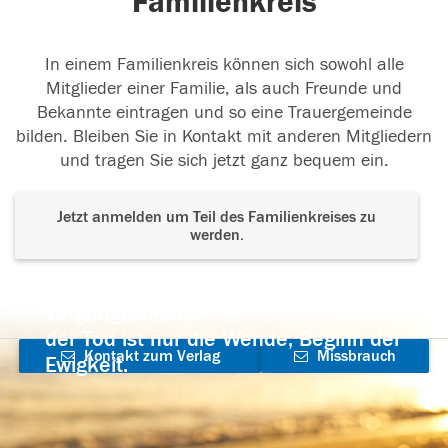
Familienkreis
In einem Familienkreis können sich sowohl alle
Mitglieder einer Familie, als auch Freunde und
Bekannte eintragen und so eine Trauergemeinde
bilden. Bleiben Sie in Kontakt mit anderen Mitgliedern
und tragen Sie sich jetzt ganz bequem ein.
Jetzt anmelden um Teil des Familienkreises zu
werden.
Der Tod ist nicht das Ende, nicht die
Vergänglichkeit,
der Tod ist nur die Wende, Beginn der
Kontakt zum Verlag
Missbrauch
Ewigkeit.
aufnehmen
melden