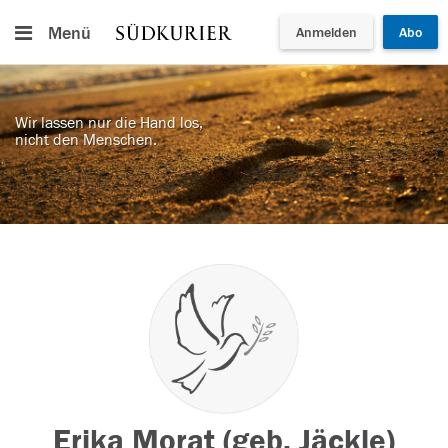
Menü
Anmelden
Abo
Wir lassen nur die Hand los,
nicht den Menschen.
Erika Morat (geb. Jäckle)