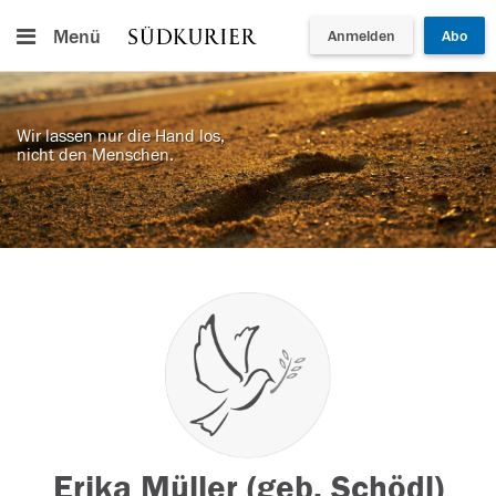
Menü
Anmelden
Abo
Wir lassen nur die Hand los,
nicht den Menschen.
Erika Müller (geb. Schödl)