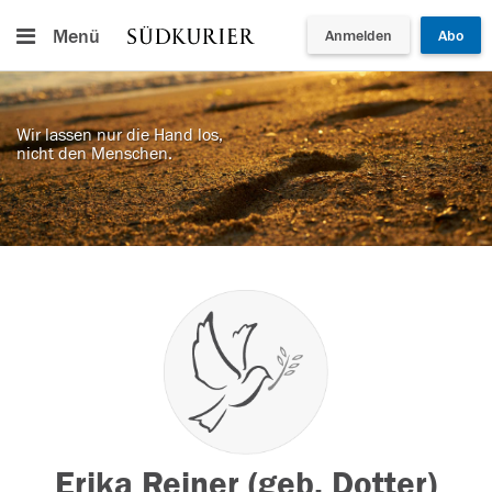
Menü
Anmelden
Abo
Wir lassen nur die Hand los,
nicht den Menschen.
Erika Reiner (geb. Dotter)