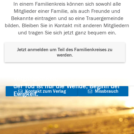
In einem Familienkreis können sich sowohl alle
Mitglieder einer Familie, als auch Freunde und
Bekannte eintragen und so eine Trauergemeinde
bilden. Bleiben Sie in Kontakt mit anderen Mitgliedern
und tragen Sie sich jetzt ganz bequem ein.
Jetzt anmelden um Teil des Familienkreises zu
werden.
Der Tod ist nicht das Ende, nicht die
Vergänglichkeit,
der Tod ist nur die Wende, Beginn der
Kontakt zum Verlag
Missbrauch
Ewigkeit.
aufnehmen
melden