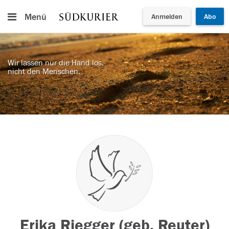
Menü
Anmelden
Abo
Wir lassen nur die Hand los,
nicht den Menschen.
Erika Riegger (geb. Reuter)