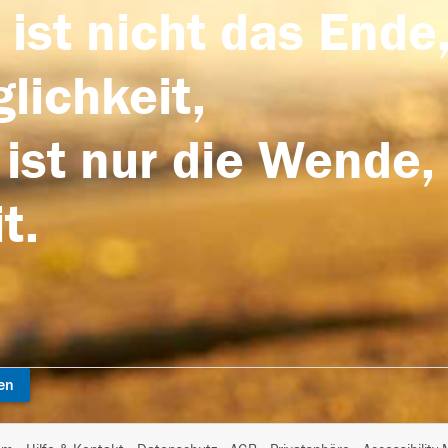
 ist nicht das Ende,
lichkeit,
 ist nur die Wende,
t.
en