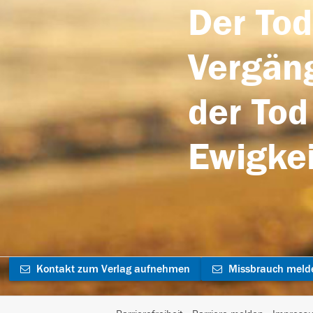
Der Tod
Vergäng
der Tod
Ewigkei
Kontakt zum Verlag aufnehmen
Missbrauch meld