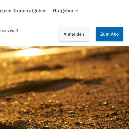
gazin Trauerratgeber
Ratgeber
barschaft
Anmelden
Zum
Abo