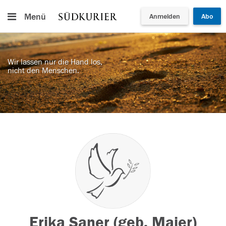
Menü
Anmelden
Abo
Wir lassen nur die Hand los,
nicht den Menschen.
Erika Saner (geb. Maier)