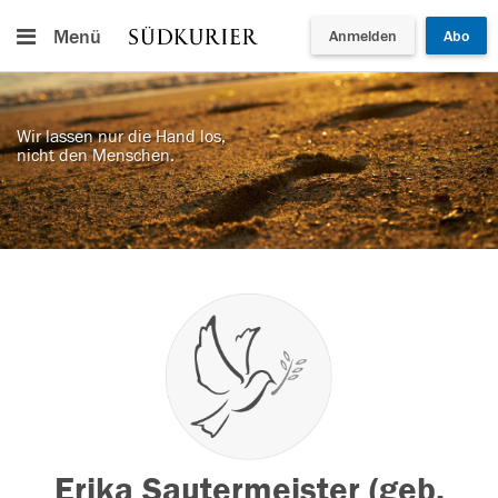
Menü
Anmelden
Abo
Wir lassen nur die Hand los,
nicht den Menschen.
Erika Sautermeister (geb.